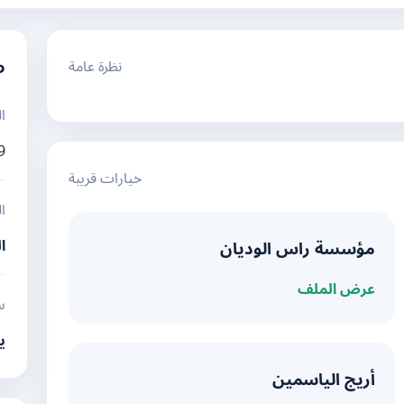
نظرة عامة
م
ا
9
خيارات قريبة
ا
ا
مؤسسة راس الوديان
عرض الملف
س
ي
أريج الياسمين