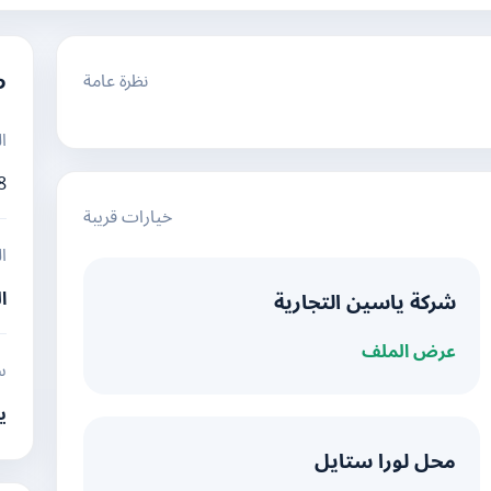
نظرة عامة
م
ا
8
خيارات قريبة
ا
ا
شركة ياسين التجارية
عرض الملف
س
ي
محل لورا ستايل