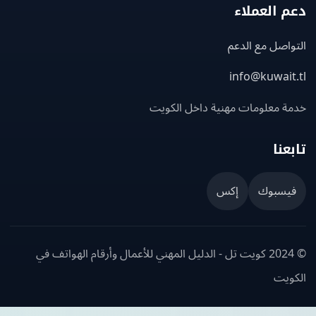
 العملاء
اصل مع الدعم
info@kuwait
ة معلومات مهنية داخل الكويت
عنا
يسبوك
إكس
© 2024 كويت تل - الدليل المهني للأعمال وأرقام الهواتف في
ويت