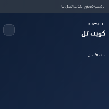
يسية
تصفح الفئات
اتصل بنا
KUWAIT
☰
يت تل
الأعمال