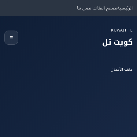
يسية
تصفح الفئات
اتصل بنا
KUWAIT
☰
يت تل
الأعمال