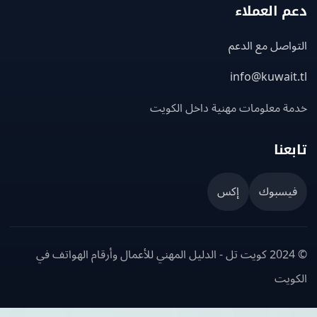
 العملاء
اصل مع الدعم
info@kuwait
ة معلومات مهنية داخل الكويت
عنا
يسبوك
إكس
© 2024 كويت تل - الدليل المهني للأعمال وأرقام الهواتف في
ويت