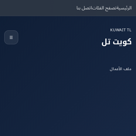
يسية
تصفح الفئات
اتصل بنا
KUWAIT
☰
يت تل
الأعمال