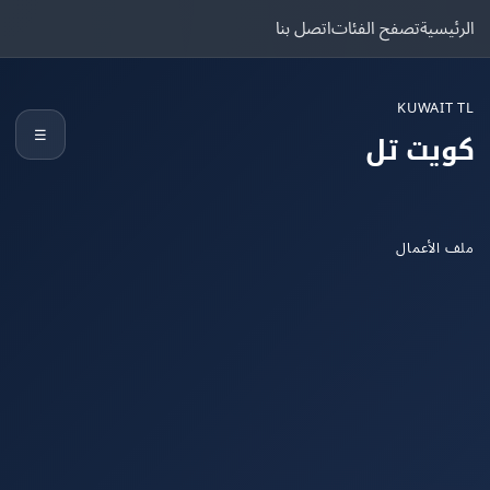
يسية
تصفح الفئات
اتصل بنا
KUWAIT
☰
يت تل
الأعمال