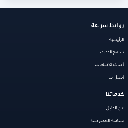
بط سريعة
يسية
ح الفئات
ث الإضافات
 بنا
اتنا
لدليل
سة الخصوصية