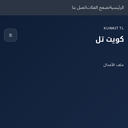
يسية
تصفح الفئات
اتصل بنا
KUWAIT
☰
يت تل
الأعمال