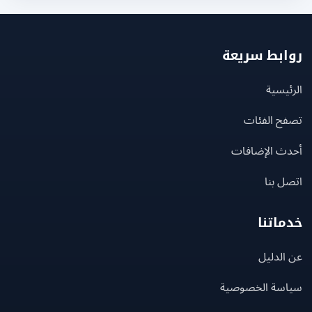
بط سريعة
يسية
ح الفئات
ث الإضافات
 بنا
اتنا
لدليل
سة الخصوصية