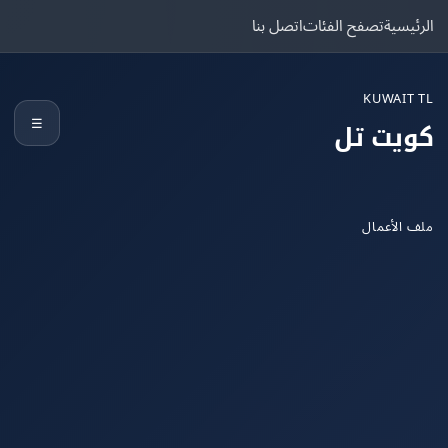
يسية
تصفح الفئات
اتصل بنا
KUWAIT
☰
يت تل
الأعمال