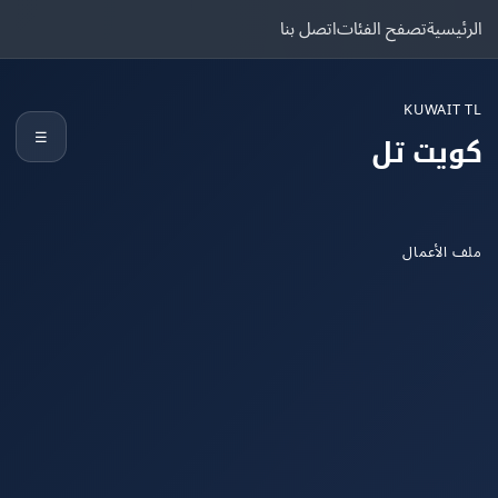
يسية
تصفح الفئات
اتصل بنا
KUWAIT
☰
يت تل
الأعمال