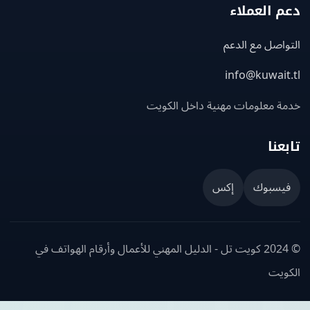
 العملاء
اصل مع الدعم
info@kuwait
ة معلومات مهنية داخل الكويت
عنا
يسبوك
إكس
© 2024 كويت تل - الدليل المهني للأعمال وأرقام الهواتف في
ويت