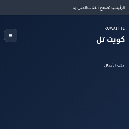
يسية
تصفح الفئات
اتصل بنا
KUWAIT
☰
يت تل
الأعمال