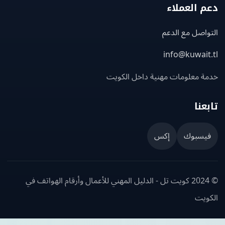
 العملاء
اصل مع الدعم
info@kuwait
ة معلومات مهنية داخل الكويت
عنا
يسبوك
إكس
© 2024 كويت تل - الدليل المهني للأعمال وأرقام الهواتف في
ويت