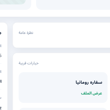
نظرة عامة
م
ا
5
خيارات قريبة
ا
ا
سفاره رومانيا
عرض الملف
س
ي