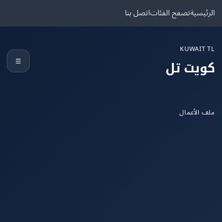
يسية
تصفح الفئات
اتصل بنا
KUWAIT
☰
يت تل
الأعمال