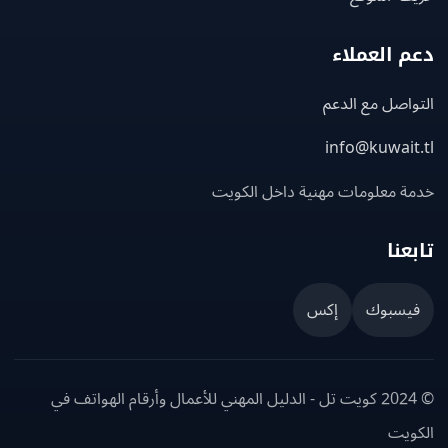
 العملاء
اصل مع الدعم
info@kuwait
ة معلومات مهنية داخل الكويت
عنا
يسبوك
إكس
© 2024 كويت تل - الدليل المهني للأعمال وأرقام الهواتف في
ويت