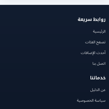
بط سريعة
يسية
ح الفئات
ث الإضافات
 بنا
اتنا
لدليل
سة الخصوصية