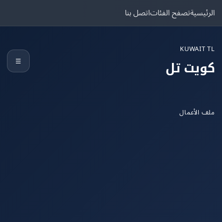
يسية
تصفح الفئات
اتصل بنا
KUWAIT
☰
يت تل
الأعمال