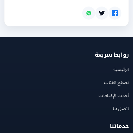
بط سريعة
يسية
ح الفئات
ث الإضافات
 بنا
اتنا