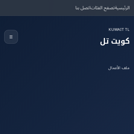
يسية
تصفح الفئات
اتصل بنا
KUWAIT
☰
يت تل
الأعمال