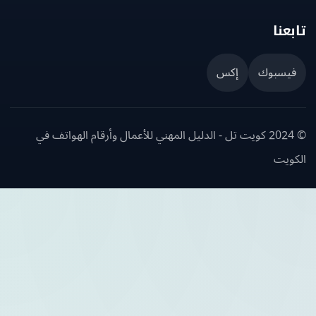
عنا
يسبوك
إكس
© 2024 كويت تل - الدليل المهني للأعمال وأرقام الهواتف في
ويت