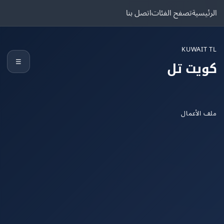
يسية
تصفح الفئات
اتصل بنا
KUWAIT
☰
يت تل
الأعمال