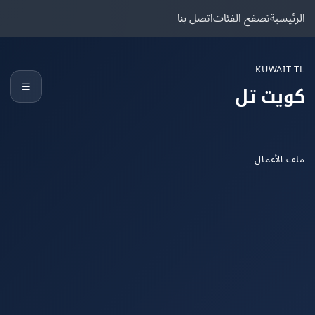
يسية
تصفح الفئات
اتصل بنا
KUWAIT
☰
يت تل
الأعمال