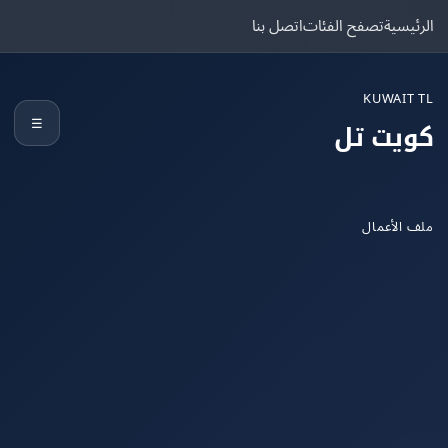
يسية
تصفح الفئات
اتصل بنا
KUWAIT
☰
يت تل
الأعمال