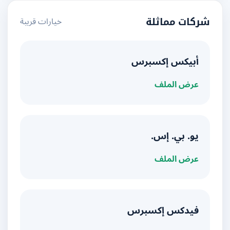
خيارات قريبة
شركات مماثلة
أبيكس إكسبرس
عرض الملف
يو. بي. إس.
عرض الملف
فيدكس إكسبرس