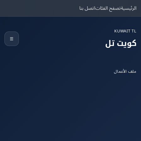
يسية
تصفح الفئات
اتصل بنا
KUWAIT
☰
يت تل
الأعمال