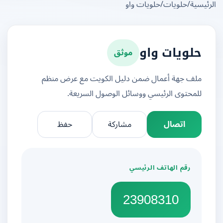
يسية
/
حلويات
/
حلويات واو
موثق
حلويات واو
ملف جهة أعمال ضمن دليل الكويت مع عرض منظم
للمحتوى الرئيسي ووسائل الوصول السريعة.
اتصال
مشاركة
حفظ
رقم الهاتف الرئيسي
23908310