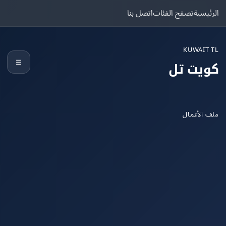
يسية
تصفح الفئات
اتصل بنا
KUWAIT
☰
يت تل
الأعمال