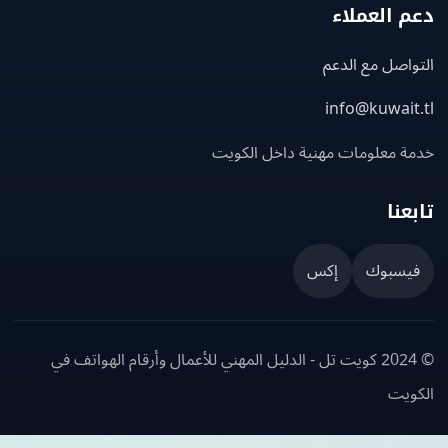
 العملاء
اصل مع الدعم
info@kuwait
ة معلومات مهنية داخل الكويت
عنا
يسبوك
إكس
© 2024 كويت تل - الدليل المهني للأعمال وأرقام الهواتف في
ويت