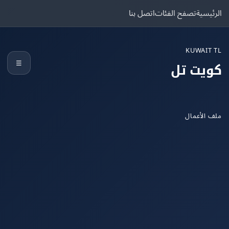
يسية
تصفح الفئات
اتصل بنا
KUWAIT
☰
يت تل
الأعمال