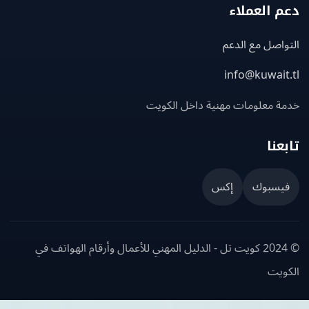
 العملاء
اصل مع الدعم
info@kuwait
ة معلومات مهنية داخل الكويت
عنا
يسبوك
إكس
© 2024 كويت تل - الدليل المهني للأعمال وأرقام الهواتف في
ويت