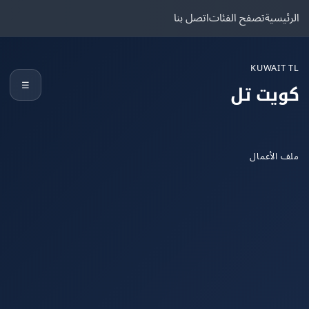
يسية
تصفح الفئات
اتصل بنا
KUWAIT
☰
يت تل
الأعمال