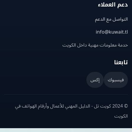
 العملاء
اصل مع الدعم
info@kuwait
ة معلومات مهنية داخل الكويت
عنا
يسبوك
إكس
© 2024 كويت تل - الدليل المهني للأعمال وأرقام الهواتف في
ويت