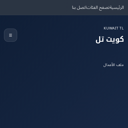
يسية
تصفح الفئات
اتصل بنا
KUWAIT
☰
يت تل
الأعمال