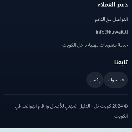
 العملاء
اصل مع الدعم
info@kuwait
ة معلومات مهنية داخل الكويت
عنا
يسبوك
إكس
© 2024 كويت تل - الدليل المهني للأعمال وأرقام الهواتف في
ويت