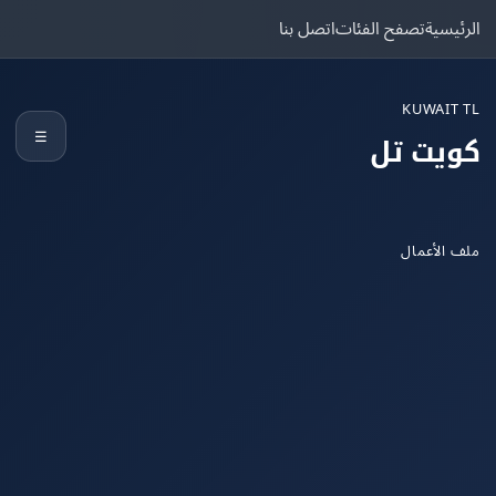
يسية
تصفح الفئات
اتصل بنا
KUWAIT
☰
يت تل
الأعمال