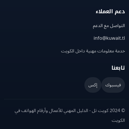
 العملاء
اصل مع الدعم
info@kuwait
ة معلومات مهنية داخل الكويت
عنا
يسبوك
إكس
© 2024 كويت تل - الدليل المهني للأعمال وأرقام الهواتف في
ويت