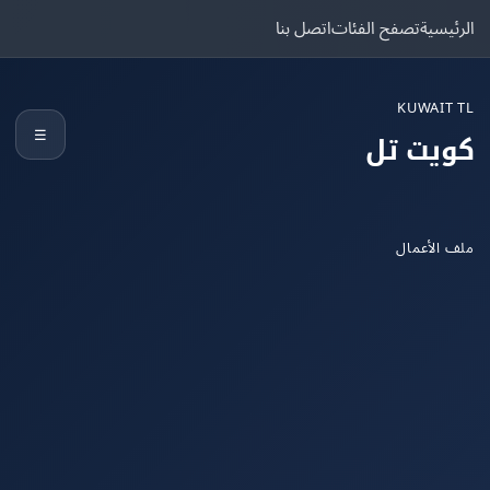
يسية
تصفح الفئات
اتصل بنا
KUWAIT
☰
يت تل
الأعمال