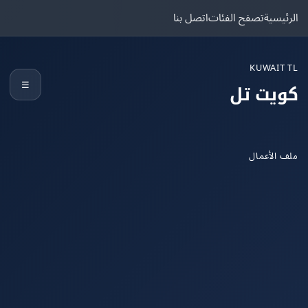
يسية
تصفح الفئات
اتصل بنا
KUWAIT
☰
يت تل
الأعمال