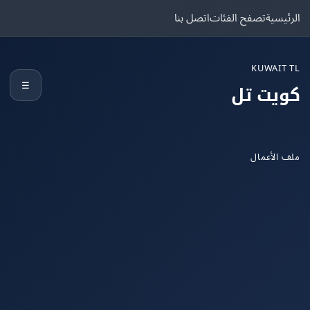
يسية
تصفح الفئات
اتصل بنا
KUWAIT
☰
يت تل
الأعمال