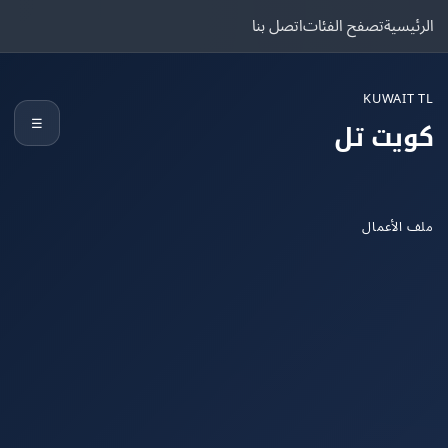
يسية
تصفح الفئات
اتصل بنا
KUWAIT
☰
يت تل
الأعمال