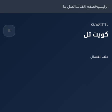
يسية
تصفح الفئات
اتصل بنا
KUWAIT
☰
يت تل
الأعمال