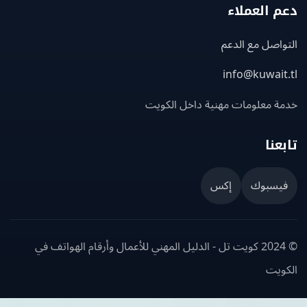
 العملاء
اصل مع الدعم
info@kuwait
ة معلومات مهنية داخل الكويت
عنا
يسبوك
إكس
© 2024 كويت تل - الدليل المهني للأعمال وأرقام الهواتف في
ويت