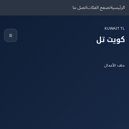
يسية
تصفح الفئات
اتصل بنا
KUWAIT
☰
يت تل
الأعمال