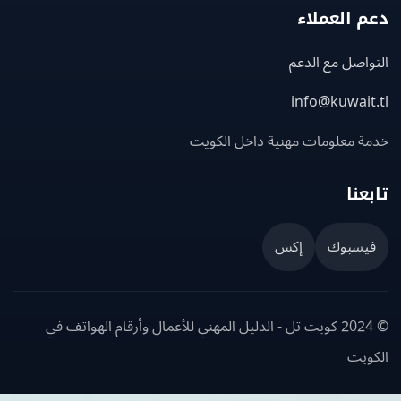
 العملاء
اصل مع الدعم
info@kuwait
ة معلومات مهنية داخل الكويت
عنا
يسبوك
إكس
© 2024 كويت تل - الدليل المهني للأعمال وأرقام الهواتف في
ويت