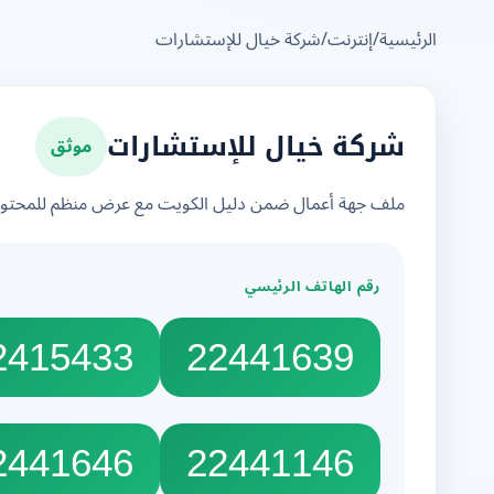
الرئيسية
/
إنترنت
/
شركة خيال للإستشارات
موثق
شركة خيال للإستشارات
ملف جهة أعمال ضمن دليل الكويت مع عرض منظم للمحتوى 
رقم الهاتف الرئيسي
2415433
22441639
2441646
22441146