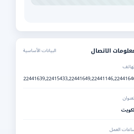
البيانات الأساسية
علومات الاتصال
لهاتف
22441639,22415433,22441649,22441146,2244164
لعنوان
لكويت
اعات العمل