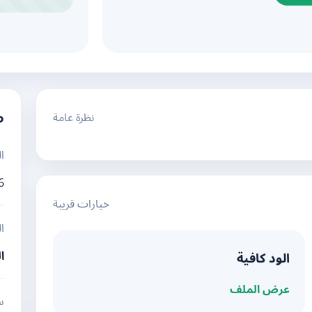
نظرة عامة
م
ا
6
خيارات قريبة
ا
ا
الود كافية
عرض الملف
س