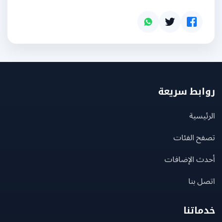
بط سريعة
يسية
ح الفئات
ث الإضافات
 بنا
اتنا