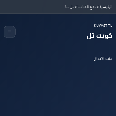
يسية
تصفح الفئات
اتصل بنا
KUWAIT
☰
يت تل
الأعمال