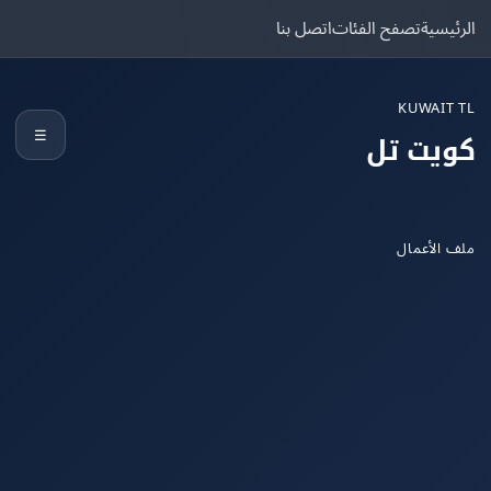
يسية
تصفح الفئات
اتصل بنا
KUWAIT
☰
يت تل
الأعمال