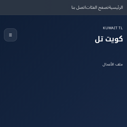
يسية
تصفح الفئات
اتصل بنا
KUWAIT
☰
يت تل
الأعمال