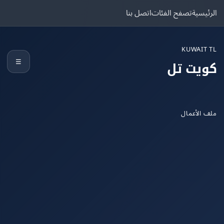
يسية
تصفح الفئات
اتصل بنا
KUWAIT
☰
يت تل
الأعمال