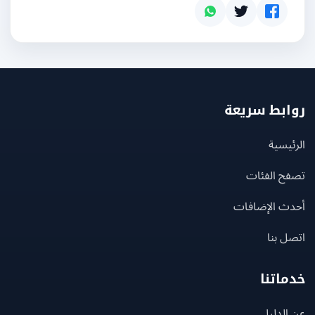
بط سريعة
يسية
ح الفئات
ث الإضافات
 بنا
اتنا
لدليل