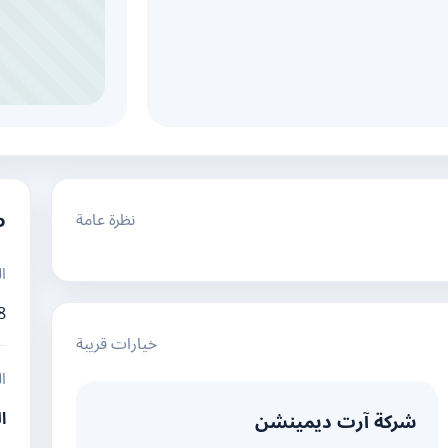
نظرة عامة
م
ا
8
خيارات قريبة
ا
ا
شركة آرت ديمينشن