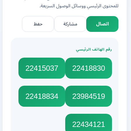
للمحتوى الرئيسي ووسائل الوصول السريعة.
اتصال
مشاركة
حفظ
رقم الهاتف الرئيسي
22415037
22418830
22418834
23984519
22434121