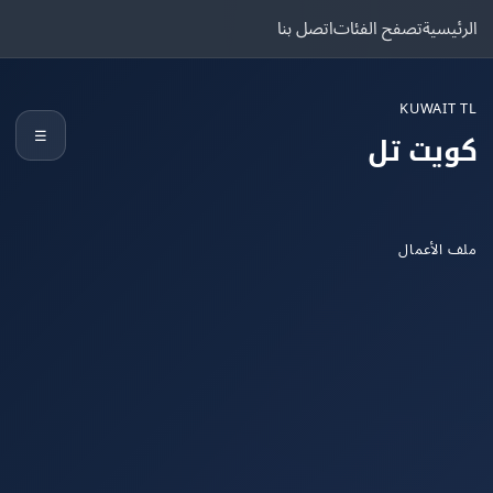
يسية
تصفح الفئات
اتصل بنا
KUWAIT
☰
يت تل
الأعمال