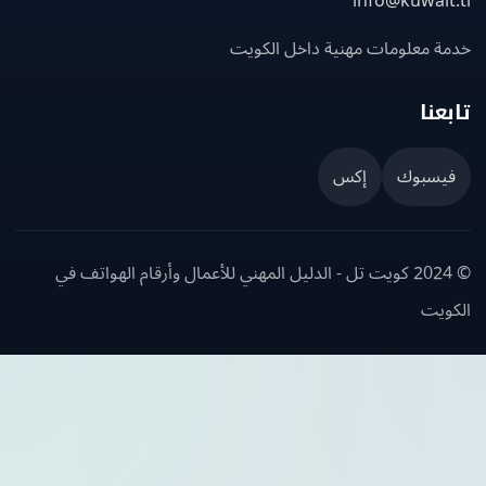
info@kuwait
ة معلومات مهنية داخل الكويت
عنا
يسبوك
إكس
© 2024 كويت تل - الدليل المهني للأعمال وأرقام الهواتف في
ويت