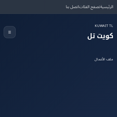
يسية
تصفح الفئات
اتصل بنا
KUWAIT
☰
يت تل
الأعمال