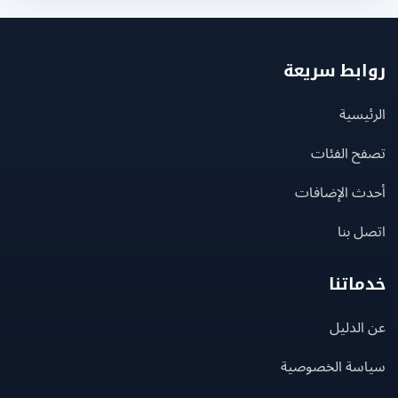
بط سريعة
يسية
ح الفئات
ث الإضافات
 بنا
اتنا
لدليل
سة الخصوصية