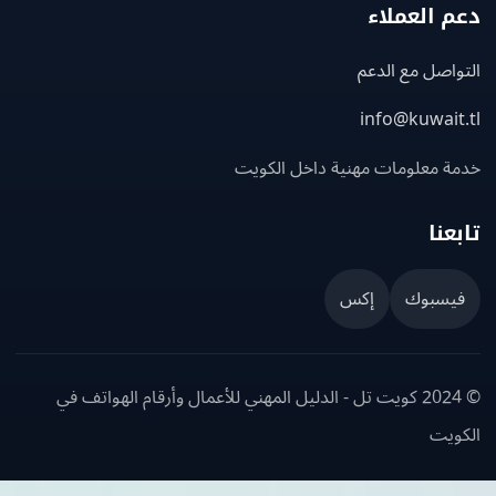
 العملاء
اصل مع الدعم
info@kuwait
ة معلومات مهنية داخل الكويت
عنا
يسبوك
إكس
© 2024 كويت تل - الدليل المهني للأعمال وأرقام الهواتف في
ويت