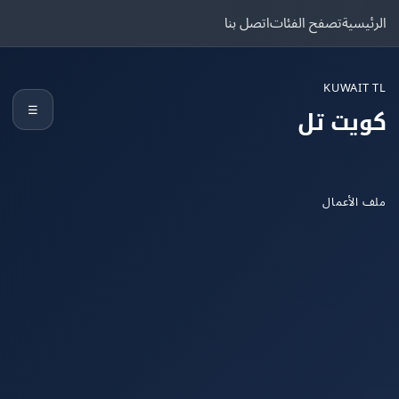
يسية
تصفح الفئات
اتصل بنا
KUWAIT
☰
يت تل
الأعمال