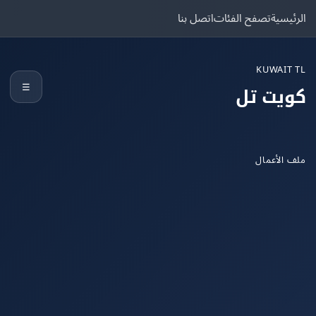
يسية
تصفح الفئات
اتصل بنا
KUWAIT
☰
يت تل
الأعمال