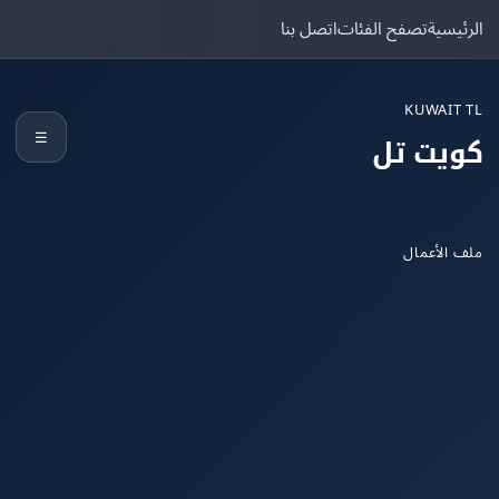
يسية
تصفح الفئات
اتصل بنا
KUWAIT
☰
يت تل
الأعمال