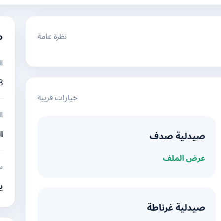
نظرة عامة
م
ا
8
خيارات قريبة
ا
ا
صيدلية صدف
عرض الملف
س
ي
صيدلية غرناطة