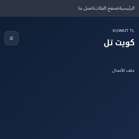
يسية
تصفح الفئات
اتصل بنا
KUWAIT
☰
يت تل
الأعمال