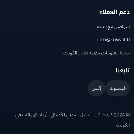
 العملاء
اصل مع الدعم
info@kuwait
ة معلومات مهنية داخل الكويت
عنا
يسبوك
إكس
© 2024 كويت تل - الدليل المهني للأعمال وأرقام الهواتف في
ويت