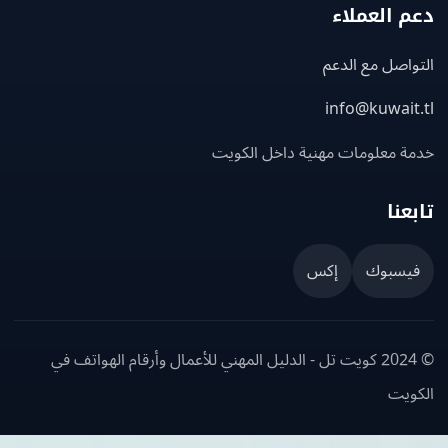
 العملاء
اصل مع الدعم
info@kuwait
ة معلومات مهنية داخل الكويت
عنا
يسبوك
إكس
© 2024 كويت تل - الدليل المهني للأعمال وأرقام الهواتف في
ويت