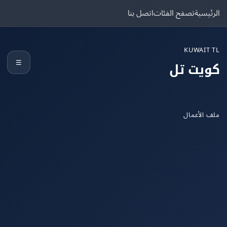
يسية
تصفح الفئات
اتصل بنا
KUWAIT
☰
يت تل
الأعمال