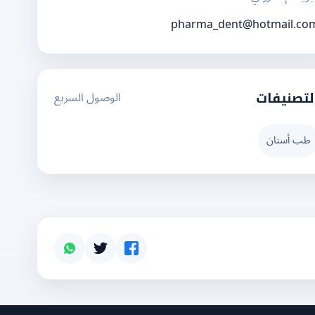
pharma_dent@hotmail.co
الوصول السريع
لتصنيفات
طب أسنان