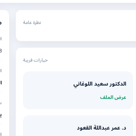
نظرة عامة
م
ا
3
خيارات قريبة
ا
ا
الدكتور سعيد اللوغاني
عرض الملف
س
ي
د. عمر عبداللة القعود
ال