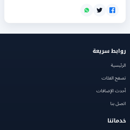
بط سريعة
يسية
ح الفئات
ث الإضافات
 بنا
اتنا