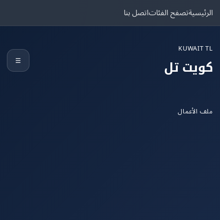
يسية
تصفح الفئات
اتصل بنا
KUWAIT
☰
يت تل
الأعمال