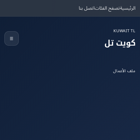
يسية
تصفح الفئات
اتصل بنا
KUWAIT
☰
يت تل
الأعمال