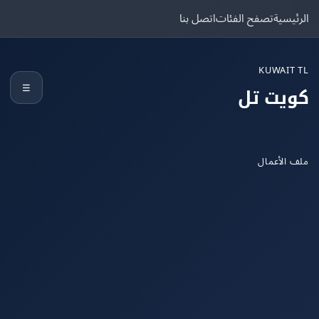
يسية
تصفح الفئات
اتصل بنا
KUWAIT
☰
يت تل
الأعمال