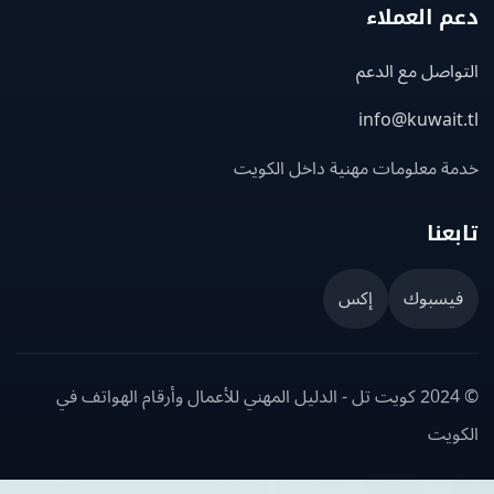
 العملاء
اصل مع الدعم
info@kuwait
ة معلومات مهنية داخل الكويت
عنا
يسبوك
إكس
© 2024 كويت تل - الدليل المهني للأعمال وأرقام الهواتف في
ويت