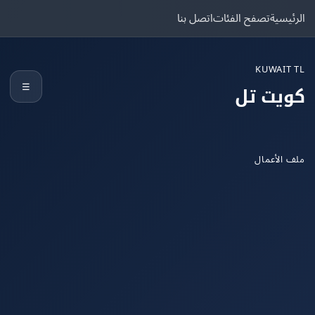
يسية
تصفح الفئات
اتصل بنا
KUWAIT
☰
يت تل
الأعمال