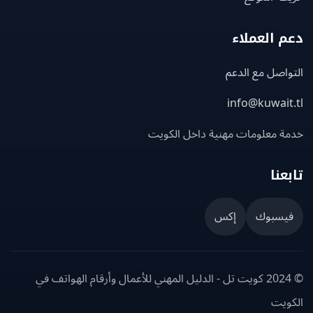
 العملاء
اصل مع الدعم
info@kuwait
ة معلومات مهنية داخل الكويت
عنا
يسبوك
إكس
© 2024 كويت تل - الدليل المهني للأعمال وأرقام الهواتف في
ويت