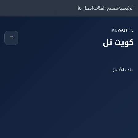
يسية
تصفح الفئات
اتصل بنا
KUWAIT
☰
يت تل
الأعمال