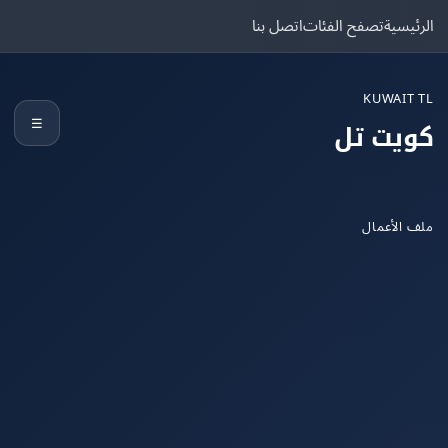
يسية
تصفح الفئات
اتصل بنا
KUWAIT
☰
يت تل
الأعمال